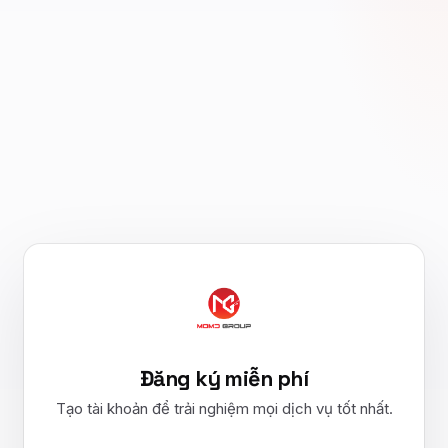
Textlink
Textlink trên site uy tín, giá tốt
RAG — Từ kiến trúc đến SEO/GEO trong kỷ
nguyên AI Search
Beginner · 17 bài · 2 giờ
LLM Quyết Định Trích Dẫn Nguồn Ở Đâu — Tối
Ưu Nội Dung Cho Thời Đại AI Search
Beginner · 8 bài · 1 giờ
Đăng ký miễn phí
Tạo tài khoản để trải nghiệm mọi dịch vụ tốt nhất.