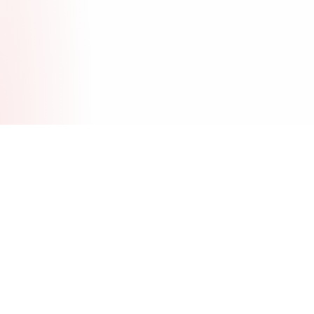
Đối tác SEO & GEO của doanh nghiệp Việt — chuyên
tối ưu website xuất hiện trên Google và các AI engine:
ChatGPT, Gemini, Perplexity, Claude.
034 9324 993