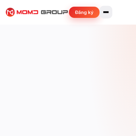
Đăng ký
Mention (Parasite SEO)
Hàng nghìn site nói về bạn trên hàng trăm tên miền
Backlink Home
Backlink trang chủ chất lượng cao
Guest Post
Bài viết PR + backlink dofollow